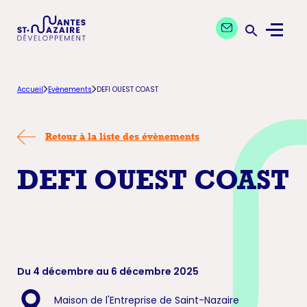
Aller
Aller
Contactez nos exp
à
au
Menu
la
contenu
Ouvrir la 
navigation
principal
principale
Accueil
Evènements
DEFI OUEST COAST
Retour à la liste des évènements
DEFI OUEST COAST
Du 4 décembre au 6 décembre 2025
Maison de l'Entreprise de Saint-Nazaire