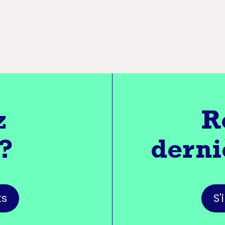
z
R
 ?
derni
ts
S'