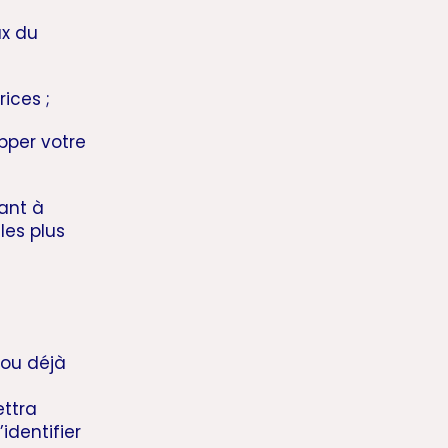
ux du
ices ;
pper votre
ant à
les plus
 ou déjà
ttra
identifier