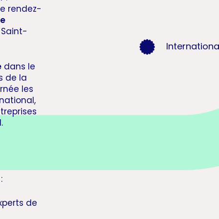
e rendez-
de
Saint-
Internationa
e
dans le
s de la
rnée les
national,
ntreprises
.
:
xperts de