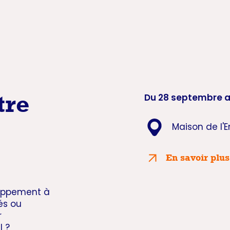
tre
Du 28 septembre a
Maison de l'E
En savoir plu
loppement à
és ou
r
l ?