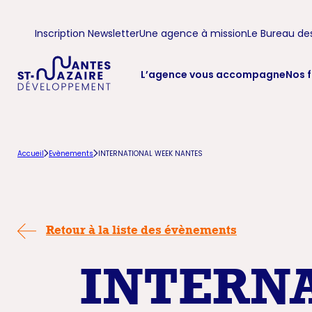
Aller
Aller
Inscription Newsletter
Une agence à mission
Le Bureau de
à
au
la
contenu
L’agence vous accompagne
Nos f
navigation
principal
principale
Accueil
Evènements
INTERNATIONAL WEEK NANTES
Retour à la liste des évènements
INTERN