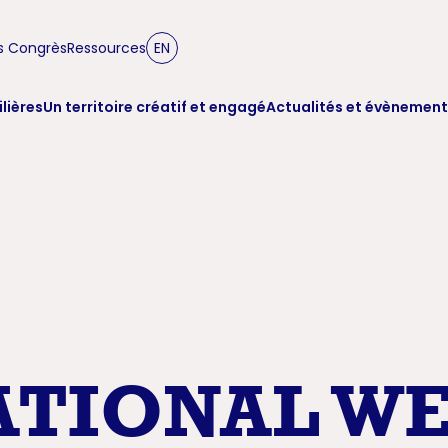
s Congrès
Ressources
EN
ilières
Un territoire créatif et engagé
Actualités et évènement
ATIONAL W