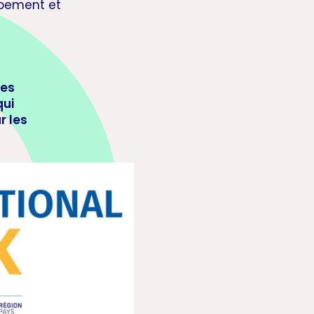
ppement et
les
qui
r les