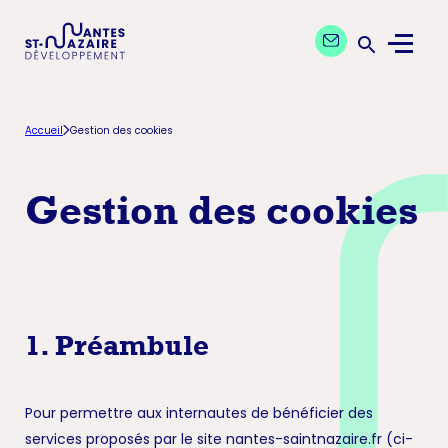
Aller
Aller
Contactez nos exp
à
au
Menu
la
contenu
Ouvrir la 
navigation
principal
principale
Accueil
Gestion des cookies
Gestion des cookies
1. Préambule
Pour permettre aux internautes de bénéficier des
services proposés par le site nantes-saintnazaire.fr (ci-