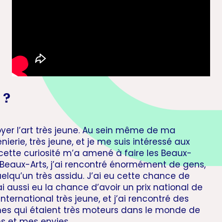
 ?
yer l’art très jeune. Au sein même de ma
ingénierie, très jeune, et je me suis intéressé aux
et cette curiosité m’a amené à faire les Beaux-
ux Beaux-Arts, j’ai rencontré énormément de gens,
quelqu’un très assidu. J’ai eu cette chance de
ai aussi eu la chance d’avoir un prix national de
international très jeune, et j’ai rencontré des
nes qui étaient très moteurs dans le monde de
ns et mes envies.