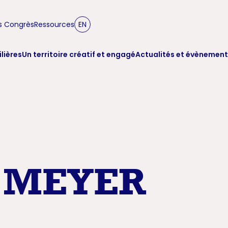
s Congrès
Ressources
EN
ilières
Un territoire créatif et engagé
Actualités et évènement
n MEYER