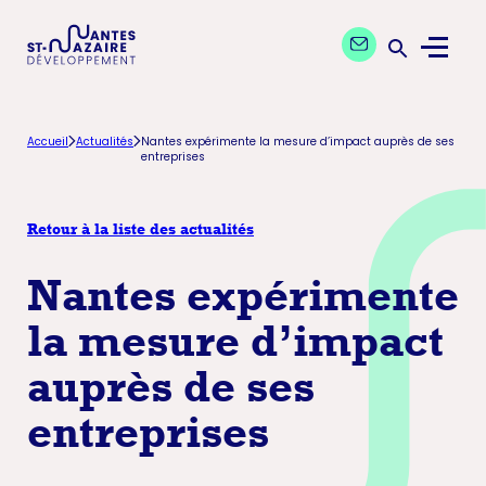
Aller
Aller
Contactez nos exp
à
au
Menu
la
contenu
Ouvrir la 
navigation
principal
principale
Accueil
Actualités
Nantes expérimente la mesure d’impact auprès de ses
entreprises
Retour à la liste des actualités
Nantes expérimente
la mesure d’impact
auprès de ses
entreprises