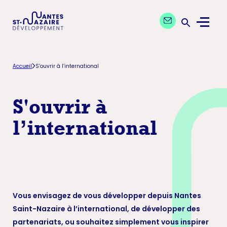
Aller
Aller
Contactez nos exp
à
au
Menu
la
contenu
Ouvrir la 
navigation
principal
principale
Accueil
S’ouvrir à l’international
S'ouvrir à
l’international
Vous envisagez de vous développer depuis Nantes
Saint-Nazaire à l’international, de développer des
partenariats, ou souhaitez simplement vous inspirer