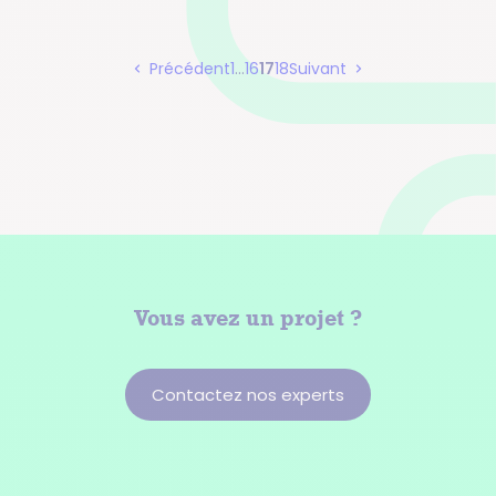
Page
Page
Page
Page
Précédent
1
…
16
17
18
Suivant
Pagination
Vous avez
un projet ?
Contactez nos experts