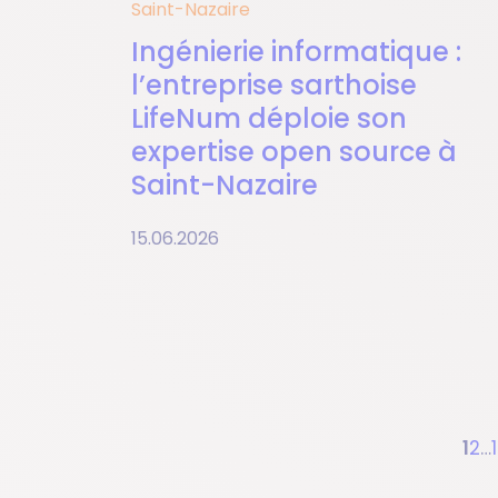
Saint-Nazaire
Ingénierie informatique :
l’entreprise sarthoise
LifeNum déploie son
expertise open source à
Saint-Nazaire
15.06.2026
Pagination
Pa
Pa
1
2
…