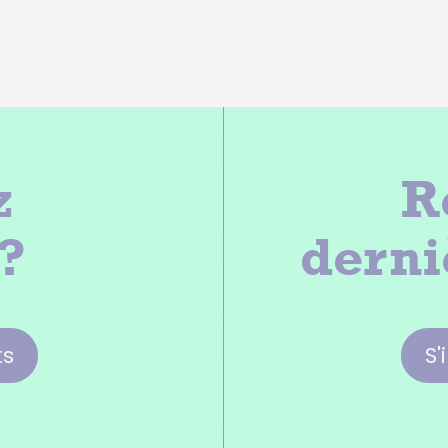
z
R
 ?
derni
ts
S'