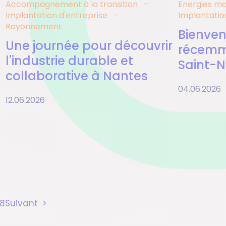
Accompagnement à la transition
Energies ma
Implantation d'entreprise
Implantatio
Rayonnement
Bienven
Une journée pour découvrir
récemm
l'industrie durable et
Saint-N
collaborative à Nantes
04.06.2026
12.06.2026
ge
ge
Page
18
Suivant