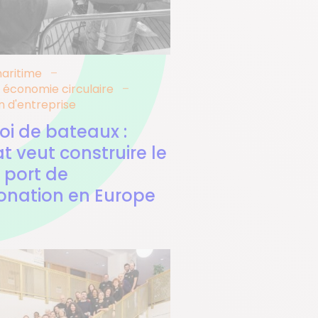
aritime
 économie circulaire
n d'entreprise
i de bateaux :
t veut construire le
 port de
onation en Europe