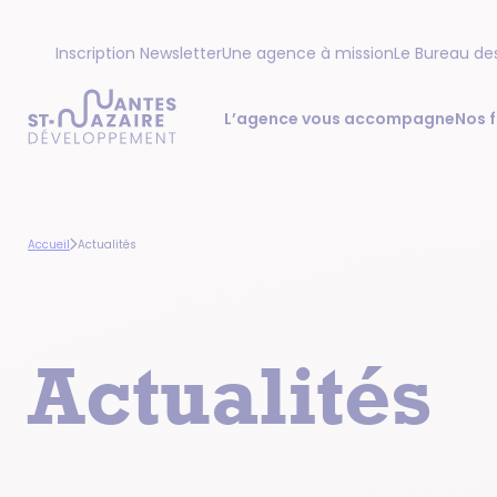
Aller
Aller
Inscription Newsletter
Une agence à mission
Le Bureau de
à
au
la
contenu
L’agence vous accompagne
Nos f
navigation
principal
principale
Accueil
Actualités
Actualités