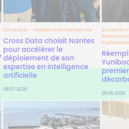
Numérique
Implantation d'entreprise
Économie m
e
Réemploi et
Cross Data choisit Nantes
Implantatio
pour accélérer le
Réemplo
e
déploiement de son
Yuniboa
expertise en intelligence
premier
artificielle
décarb
08.07.2026
29.06.2026