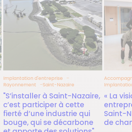
Implantation d'entreprise
Accompagne
Rayonnement
Saint-Nazaire
Implantatio
"S’installer à Saint-Nazaire,
« La vis
c’est participer à cette
entrepr
fierté d’une industrie qui
Saint-N
bouge, qui se décarbone
de chan
et apporte des solutions"