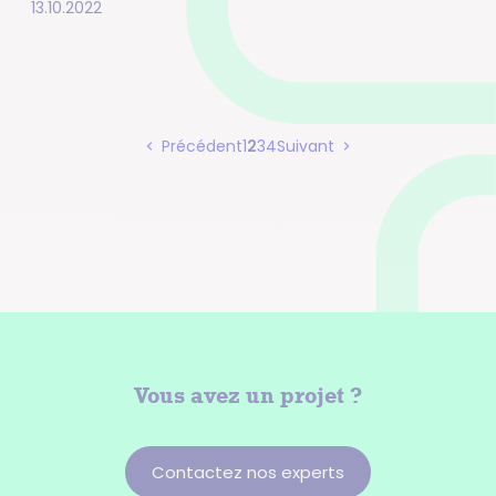
13.10.2022
Page
Page
Page
Page
Précédent
1
2
3
4
Suivant
Pagination
Vous avez
un projet ?
Contactez nos experts