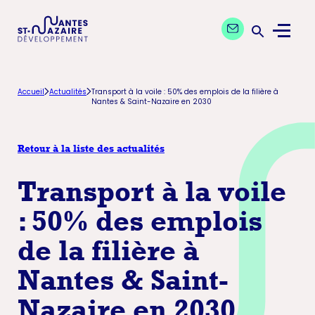
Aller
Aller
Contactez nos exp
à
au
Menu
la
contenu
Ouvrir la 
navigation
principal
principale
Accueil
Actualités
Transport à la voile : 50% des emplois de la filière à
Nantes & Saint-Nazaire en 2030
Retour à la liste des actualités
Transport à la voile
: 50% des emplois
de la filière à
Nantes & Saint-
Nazaire en 2030