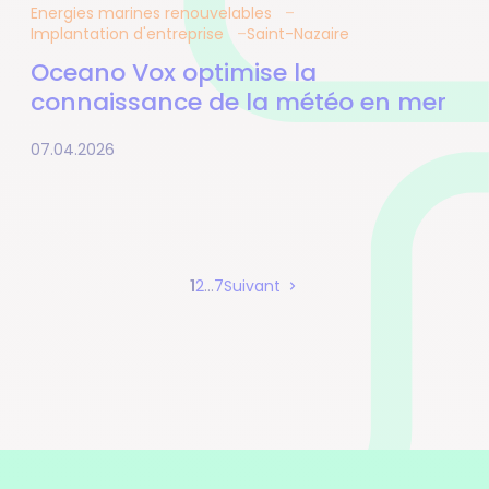
Energies marines renouvelables
Implantation d'entreprise
Saint-Nazaire
Oceano Vox optimise la
connaissance de la météo en mer
07.04.2026
Page
Page
Page
1
2
…
7
Suivant
Pagination