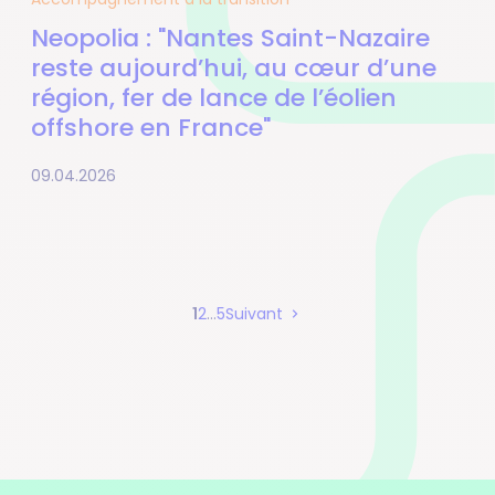
Neopolia : "Nantes Saint-Nazaire
reste aujourd’hui, au cœur d’une
région, fer de lance de l’éolien
offshore en France"
09.04.2026
Page
Page
Page
1
2
…
5
Suivant
Pagination