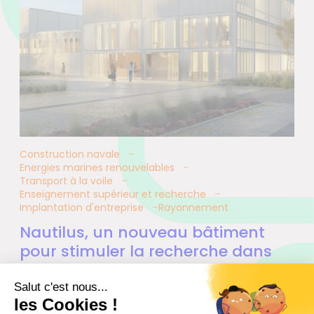
Construction navale
Energies marines renouvelables
Transport à la voile
Enseignement supérieur et recherche
Implantation d'entreprise
Rayonnement
Nautilus, un nouveau bâtiment
pour stimuler la recherche dans
l’industrie à Nantes
23.11.2022