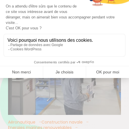
Aéronautique
Construction navale
Energies marines renouvelables