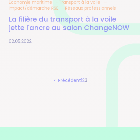
Économie maritime
Transport à la voile
Impact/démarche RSE
Réseaux professionnels
La filière du transport à la voile
jette l'ancre au salon ChangeNOW
02.05.2022
Page
Page
Page
Précédent
1
2
3
Pagination