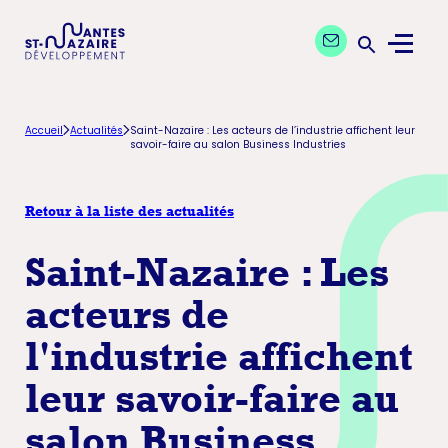
Aller
Aller
Contactez nos exp
à
au
Menu
la
contenu
Ouvrir la 
navigation
principal
principale
Accueil
Actualités
Saint-Nazaire : Les acteurs de l’industrie affichent leur
savoir-faire au salon Business Industries
Retour à la liste des actualités
Saint-Nazaire : Les
acteurs de
l'industrie affichent
leur savoir-faire au
salon Business