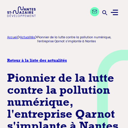
Aller
Aller
Contactez nos exp
à
au
Menu
la
contenu
Ouvrir la 
navigation
principal
principale
Accueil
Actualités
Pionnier de la lutte contre la pollution numérique,
l’entreprise Qarnot s’implante à Nantes
Retour à la liste des actualités
Pionnier de la lutte
contre la pollution
numérique,
l'entreprise Qarnot
s'implante à Nantes