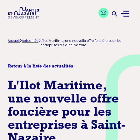
Aller
Aller
Contactez nos exp
à
au
Menu
la
contenu
Ouvrir la 
navigation
principal
principale
Accueil
Actualités
L’Ilot Maritime, une nouvelle offre foncière pour les
entreprises à Saint-Nazaire
Retour à la liste des actualités
L'Ilot Maritime,
une nouvelle offre
foncière pour les
entreprises à Saint-
Nazaire