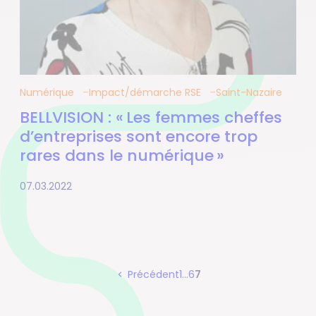
Numérique
Impact/démarche RSE
Saint-Nazaire
BELLVISION : « Les femmes cheffes
d’entreprises sont encore trop
rares dans le numérique »
07.03.2022
Page
Page
Page
Précédent
1
…
6
7
Pagination