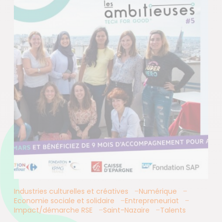
Industries culturelles et créatives
Numérique
Economie sociale et solidaire
Entrepreneuriat
Impact/démarche RSE
Saint-Nazaire
Talents