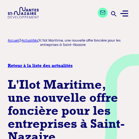
Aller
Aller
Contactez nos exp
à
au
Menu
la
contenu
Ouvrir la 
navigation
principal
principale
Accueil
Actualités
L’Ilot Maritime, une nouvelle offre foncière pour les
entreprises à Saint-Nazaire
Retour à la liste des actualités
L'Ilot Maritime,
une nouvelle offre
foncière pour les
entreprises à Saint-
Nazaire