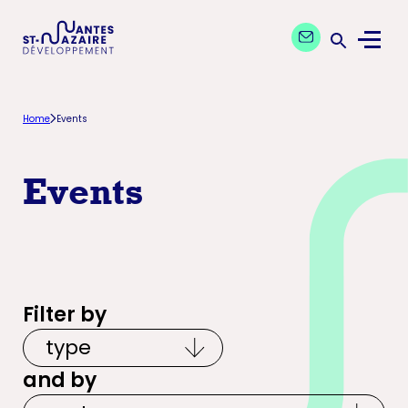
Aller
Aller
Contact our expe
à
au
Menu
la
contenu
Ouvrir la 
navigation
principal
principale
Home
Events
Events
Filter by
and by